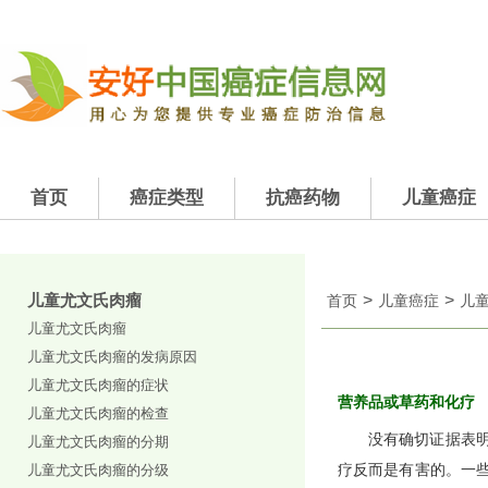
首页
癌症类型
抗癌药物
儿童癌症
儿童尤文氏肉瘤
>
>
首页
儿童癌症
儿
儿童尤文氏肉瘤
儿童尤文氏肉瘤的发病原因
儿童尤文氏肉瘤的症状
营养品或草药和化疗
儿童尤文氏肉瘤的检查
没有确切证据表
儿童尤文氏肉瘤的分期
儿童尤文氏肉瘤的分级
疗反而是有害的。一