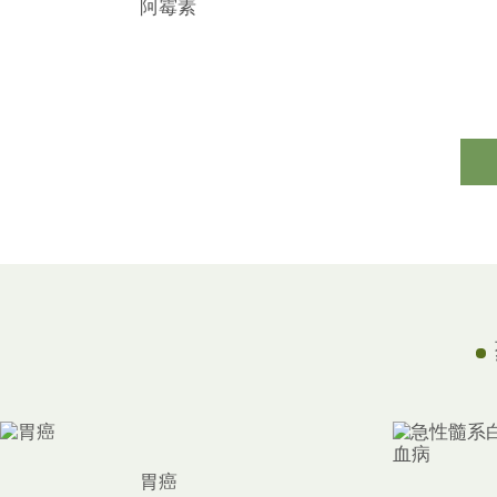
阿霉素
胃癌