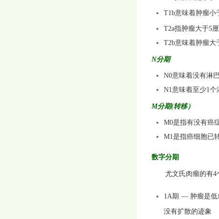
T1b
意味着肿瘤小
T2a
指肿瘤大于
5
厘
T2b
意味着肿瘤大
N
分期
N0
意味着没有淋
N1
意味着至少
1
个
M
分期
(
转移）
M0
是指有没有癌
M1
是指癌细胞已
数字分期
尤文氏肉瘤的有
4
1A
期 — 肿瘤是
没有扩散的迹象