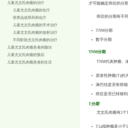
儿童尤文氏肉瘤的治疗
才可能确定癌症的分
儿童尤文氏肉瘤的化疗
癌症的分期有不
营养品或草药和化疗
儿童尤文氏肉瘤的手术治疗
TNM
分期
儿童尤文氏肉瘤的放射治疗
数字分期
不同阶段尤文氏肉瘤的治疗
儿童尤文氏肉瘤患者的随访
TNM
分期
儿童尤文氏肉瘤的预后
TNM
代表肿瘤、
儿童尤文氏肉瘤患者的生活
原发性肿瘤
(T)
的
淋巴结是否有癌细
癌症是否已转移到
T
分期
尤文氏肉瘤有
2
个
T1a
指肿瘤是小于
5