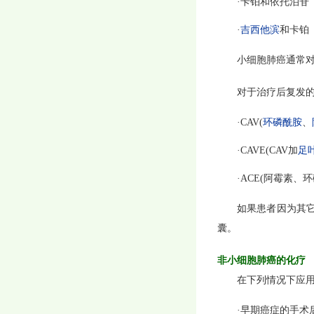
·卡铂和依托泊苷
·
吉西他滨
和卡铂
小细胞肺癌通常
对于治疗后复发
·CAV(
环磷酰胺
、
·CAVE(CAV加
足
·ACE(阿霉素、
如果患者因为其它
囊。
非小细胞肺癌的化疗
在下列情况下应
·早期癌症的手术后