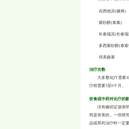
·吉西他滨(健择)
·紫杉醇(泰素)
·长春瑞滨(长春瑞
·多西紫杉醇(泰索
·培美曲塞
治疗次数
大多数化疗需要4
疗程需要3至6个月。
饮食或中药对化疗的
没有确切证据表
而是有害的。一些研
品或草药治疗时一定