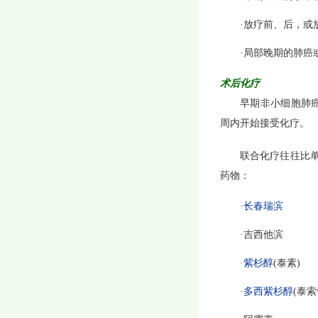
·放疗前、后，或
·局部晚期的肺癌
术后化疗
早期非小细胞肺
周内开始接受化疗。
联合化疗往往比
药物：
·
长春瑞滨
·吉西他滨
·
紫杉醇
(泰素)
·
多西紫杉醇
(泰索