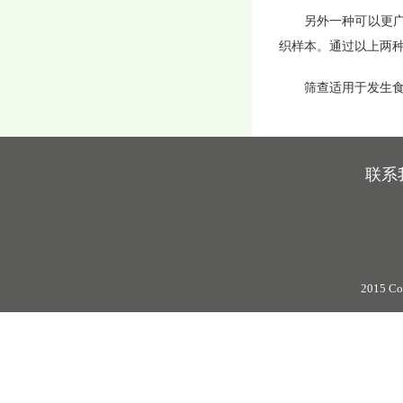
另外一种可以更
织样本。通过以上两
筛查适用于发生
联系
2015 Co