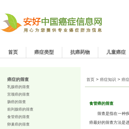
首页
癌症类型
抗癌药物
儿童癌症
癌症的筛查
>
>
首页
癌症知识
癌
乳腺癌的筛查
宫颈癌的筛查
肠癌的筛查
食管癌的筛查
前列腺癌的筛查
筛查是指在一种
食管癌的筛查
癌最好的筛查方法是进
卵巢癌的筛查